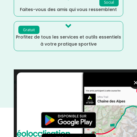
Social
Faites-vous des amis qui vous ressemblent

Gratuit
Profitez de tous les services et outils essentiels
à votre pratique sportive
Randonnée
/
Novembre
/
Martinique
/
Marche
/
France
/
Distance Semi
/
Distance Marathon
/
Distance Faible
/
Dénivelé Moyen
/
Dénivelé Faible
/
Dénivelé Elevé
/
courses
/
Course à Pied