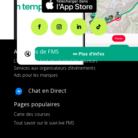
A propos de FMS
🔇
👀 Plus d'Infos
L’application tout-en-un pour les coureurs
Services aux organisateurs d’événements
Ads pour les marques
Chat en Direct
Pages populaires
Carte des courses
Tout savoir sur le suivi live FMS