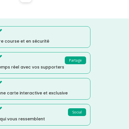

e course et en sécurité

Partage
temps réel avec vos supporters

ne carte interactive et exclusive

Social
 qui vous ressemblent