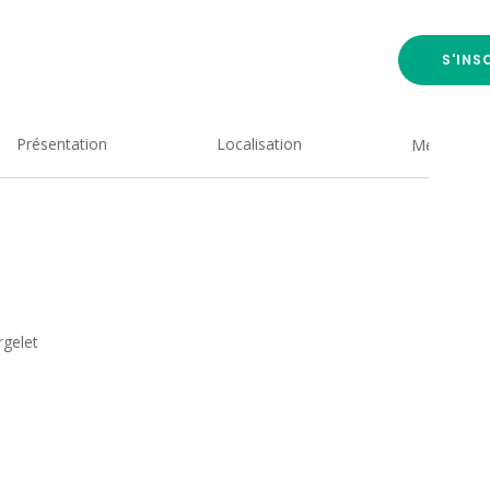
S'INS
Présentation
Localisation
Medias
rgelet