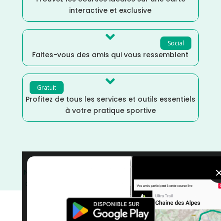
interactive et exclusive

Social
Faites-vous des amis qui vous ressemblent

Gratuit
Profitez de tous les services et outils essentiels
à votre pratique sportive
Novembre
/
France
/
Doubs
/
Distance Faible
/
Cross
/
courses
/
Course à Pied
/
Bourgogne Franche-Comté