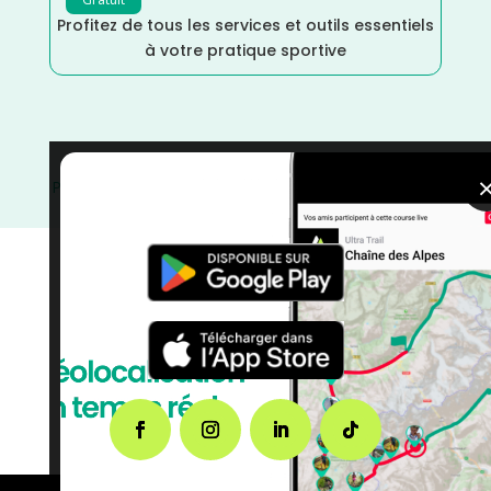
Profitez de tous les services et outils essentiels
à votre pratique sportive
Pays de la Loire
/
Mayenne
/
France
/
Distance Faible
/
Cross
/
courses
/
Course à Pied
/
Août