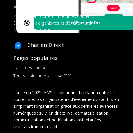
A propos de FMS
L’application tout-en-un pour les coureurs
🔇
👀 Plus d'Infos
Services aux organisateurs d’événements
Ads pour les marques
Chat en Direct
Pages populaires
Carte des courses
Tout savoir sur le suivi live FMS
Lancé en 2025, FMS révolutionne la relation entre les
coureurs et les organisateurs d’événements sportifs en
simplifiant l’organisation grâce aux dernières avancées
numériques : suivi en direct live, dématérialisation,
communications et notifications instantanées,
résultats immédiats, etc..