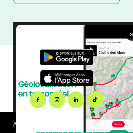
Trail
/
Septembre
/
Morbihan
/
France
/
Distance Semi
/
Distance Faible
/
courses
/
Bretagne
A propos de FMS
L’application tout-en-un pour les coureurs