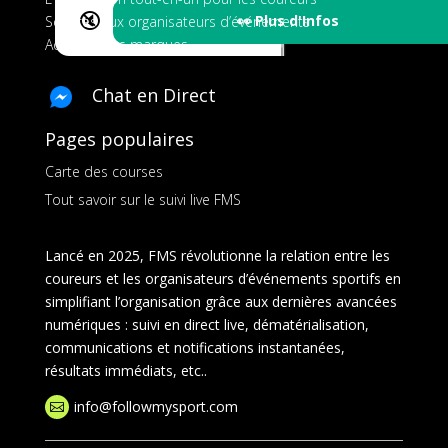
🔇
👀 Plus d'Infos
Services aux organisateurs d’événements
Ads pour les marques
Chat en Direct
Pages populaires
Carte des courses
Tout savoir sur le suivi live FMS
Lancé en 2025, FMS révolutionne la relation entre les
coureurs et les organisateurs d’événements sportifs en
simplifiant l’organisation grâce aux dernières avancées
numériques : suivi en direct live, dématérialisation,
communications et notifications instantanées,
résultats immédiats, etc..
info@followmysport.com
