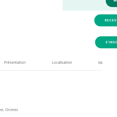

RECEV
S'INS
Présentation
Localisation
Medias
e, Orcines