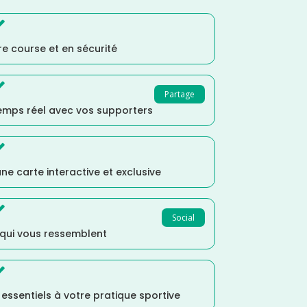

e course et en sécurité

Partage
temps réel avec vos supporters

ne carte interactive et exclusive

Social
 qui vous ressemblent

s essentiels à votre pratique sportive