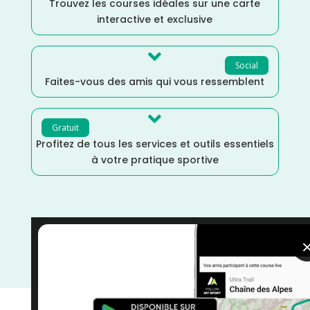
Trouvez les courses idéales sur une carte
interactive et exclusive

Social
Faites-vous des amis qui vous ressemblent

Gratuit
Profitez de tous les services et outils essentiels
à votre pratique sportive
Trail
/
Nouvelle Aquitaine
/
Lot et Garonne
/
France
/
Distance Semi
/
Distance Faible
/
Dénivelé Moyen
/
Dénivelé Faible
/
Décembre
/
courses