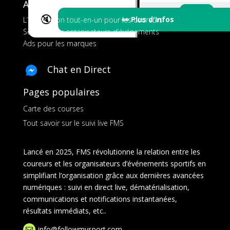
A propos de FMS
🔇
👀 Plus d'Infos
L’application tout-en-un pour les coureurs
Services aux organisateurs d’événements
Ads pour les marques
Chat en Direct
Pages populaires
Carte des courses
Tout savoir sur le suivi live FMS
Lancé en 2025, FMS révolutionne la relation entre les
coureurs et les organisateurs d’événements sportifs en
simplifiant l’organisation grâce aux dernières avancées
numériques : suivi en direct live, dématérialisation,
communications et notifications instantanées,
résultats immédiats, etc..
info@followmysport.com
