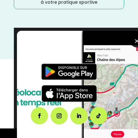
à votre pratique sportive
Trail
/
Septembre
/
Nouvelle Aquitaine
/
Marche
Nordique
/
Marche
/
France
/
Distance Semi
/
Distance
Faible
/
Deux Sèvres
/
courses