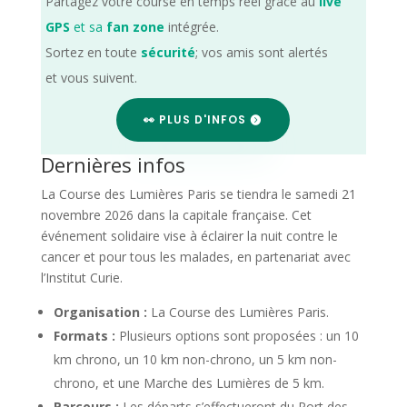
Partagez votre course en temps réel grâce au
live
GPS
et sa
fan zone
intégrée.
Sortez en toute
sécurité
; vos amis sont alertés
et vous suivent.
👀 PLUS D'INFOS
Dernières infos
La Course des Lumières Paris se tiendra le samedi 21
novembre 2026 dans la capitale française. Cet
événement solidaire vise à éclairer la nuit contre le
cancer et pour tous les malades, en partenariat avec
l’Institut Curie.
Organisation :
La Course des Lumières Paris.
Formats :
Plusieurs options sont proposées : un 10
km chrono, un 10 km non-chrono, un 5 km non-
chrono, et une Marche des Lumières de 5 km.
Parcours :
Les départs s’effectueront du Port des