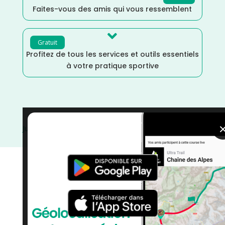
Faites-vous des amis qui vous ressemblent

Gratuit
Profitez de tous les services et outils essentiels
à votre pratique sportive
Juillet
/
Guadeloupe
/
France
/
Distance Faible
/
courses
/
Course à Pied