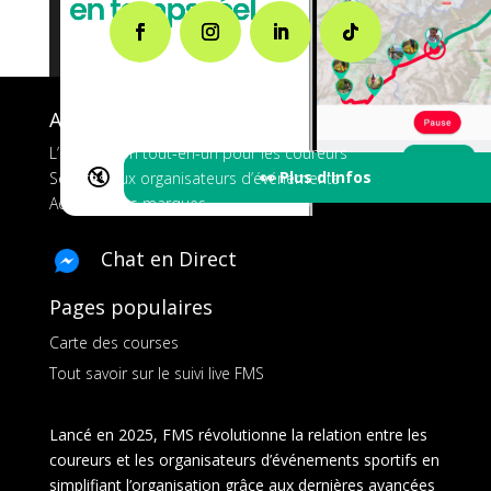
A propos de FMS
L’application tout-en-un pour les coureurs
🔇
👀 Plus d'Infos
Services aux organisateurs d’événements
Ads pour les marques
Chat en Direct
Pages populaires
Carte des courses
Tout savoir sur le suivi live FMS
Lancé en 2025, FMS révolutionne la relation entre les
coureurs et les organisateurs d’événements sportifs en
simplifiant l’organisation grâce aux dernières avancées