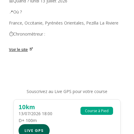
📅Quand ? lundi 13 juillet 2026
📍Où ?
France, Occitanie, Pyrénées Orientales, Pezilla La Riviere
⏱️Chronomètreur :
Voir le site
Souscrivez au Live GPS pour votre course
10km
Course à Pied
13/07/2026 18:00
D+ 100m
LIVE GPS