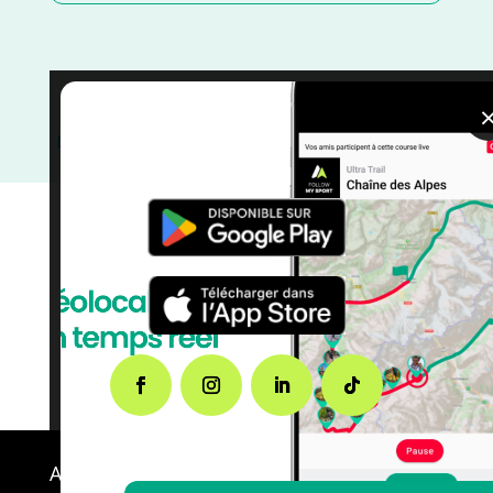
Pyrénées Orientales
/
Occitanie
/
Juillet
/
France
/
Distance Faible
/
Dénivelé Faible
/
courses
/
Course à
Pied
A propos de FMS