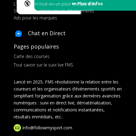
🔇
👀 Plus d'Infos
L’application tout-en-un pour les coureurs
Services aux organisateurs d’événements
Ads pour les marques
Chat en Direct
Pages populaires
Carte des courses
Tout savoir sur le suivi live FMS
Lancé en 2025, FMS révolutionne la relation entre les
coureurs et les organisateurs d’événements sportifs en
simplifiant l’organisation grâce aux dernières avancées
numériques : suivi en direct live, dématérialisation,
communications et notifications instantanées,
résultats immédiats, etc..
info@followmysport.com
