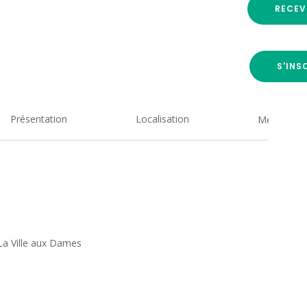
RECEV
S'INS
Présentation
Localisation
Medias
 La Ville aux Dames