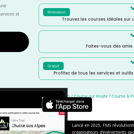
 une
Motivation
services et
Trouvez les courses idéales sur u
Faites-vous des amis
Gratuit
Profitez de tous les services et outil
e
/
France
/
Distance Faible
/
courses
/
Course sur Route
/
Course à P
×
Chat en Direct
Lancé en 2025, FMS révolutionne 
organisateurs d’événements sport