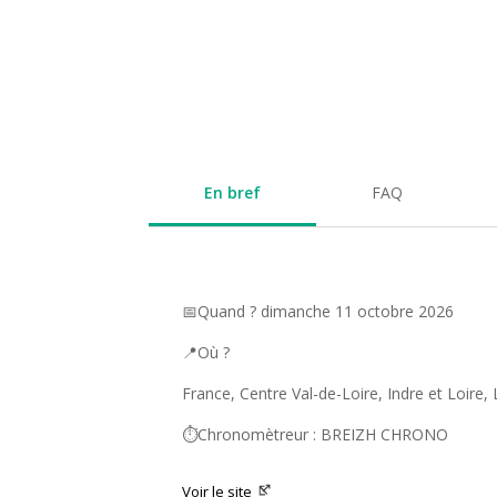
En bref
FAQ
📅Quand ? dimanche 11 octobre 2026
📍Où ?
France, Centre Val-de-Loire, Indre et Loire,
⏱️Chronomètreur : BREIZH CHRONO
Voir le site