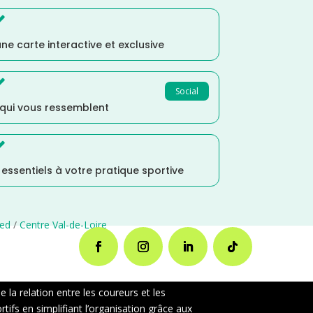

ne carte interactive et exclusive

Social
 qui vous ressemblent

s essentiels à votre pratique sportive
ied
/
Centre Val-de-Loire
la relation entre les coureurs et les
ifs en simplifiant l’organisation grâce aux