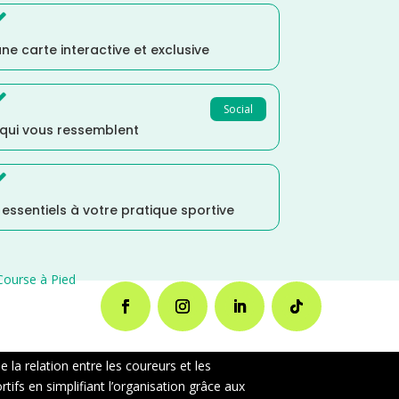

ne carte interactive et exclusive

Social
 qui vous ressemblent

s essentiels à votre pratique sportive
Course à Pied
la relation entre les coureurs et les
ifs en simplifiant l’organisation grâce aux