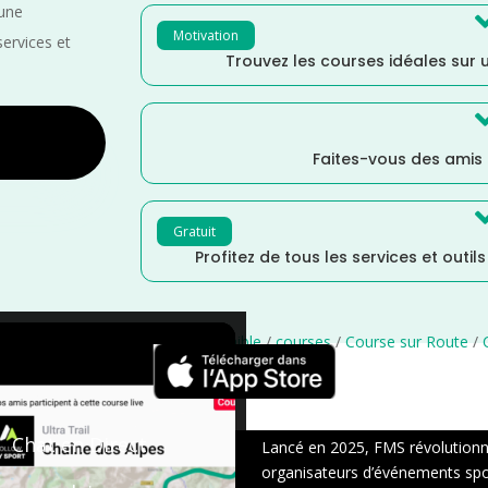
 une
Motivation
services et
Trouvez les courses idéales sur u
Faites-vous des amis
Gratuit
Profitez de tous les services et outil
/
Grand Est
/
France
/
Distance Faible
/
courses
/
Course sur Route
/
×
Chat en Direct
Lancé en 2025, FMS révolutionne 
organisateurs d’événements sport