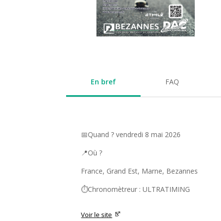
En bref
FAQ
📅Quand ? vendredi 8 mai 2026
📍Où ?
France, Grand Est, Marne, Bezannes
⏱️Chronomètreur : ULTRATIMING
Voir le site