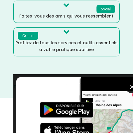

Social
Faites-vous des amis qui vous ressemblent

Gratuit
Profitez de tous les services et outils essentiels
à votre pratique sportive
Tarn et Garonne
/
Occitanie
/
France
/
Distance Faible
/
courses
/
Course à Pied
/
Août