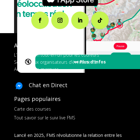
A propos de FMS
L’application tout-en-un pour les coureurs
🔇
👀 Plus d'Infos
Services aux organisateurs d’événements
Ads pour les marques
Chat en Direct
Pages populaires
Carte des courses
Tout savoir sur le suivi live FMS
Lancé en 2025, FMS révolutionne la relation entre les