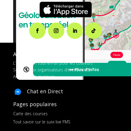
A propos de FMS
L’application tout-en-un pour les coureurs
🔇
👀 Plus d'Infos
Services aux organisateurs d’événements
Ads pour les marques
Chat en Direct
Pages populaires
Carte des courses
Tout savoir sur le suivi live FMS