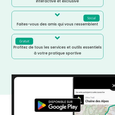
interactive et exclusive

Social
Faites-vous des amis qui vous ressemblent

Gratuit
Profitez de tous les services et outils essentiels
à votre pratique sportive
Mars
/
Jura
/
France
/
Distance Faible
/
courses
/
Course à Pied
/
Bourgogne Franche-Comté