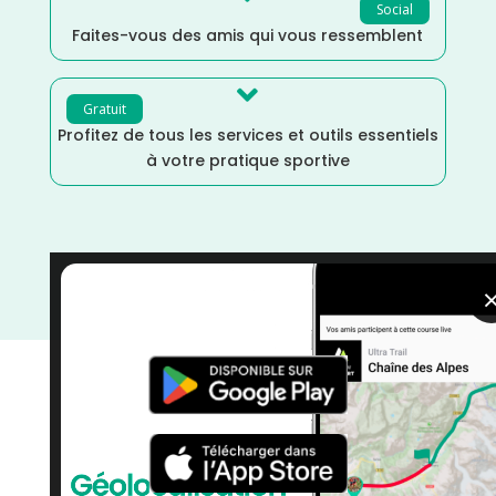
Social
Faites-vous des amis qui vous ressemblent

Gratuit
Profitez de tous les services et outils essentiels
à votre pratique sportive
Septembre
/
France
/
Distance Faible
/
courses
/
Course à Pied
/
Auvergne Rhône Alpes
/
Ain