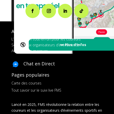
A propos de FMS
L’application tout-en-un pour les coureurs
🔇
👀 Plus d'Infos
Services aux organisateurs d’événements
Ads pour les marques
Chat en Direct
Pages populaires
Carte des courses
Tout savoir sur le suivi live FMS
Lancé en 2025, FMS révolutionne la relation entre les
coureurs et les organisateurs d’événements sportifs en