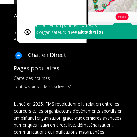
A propos de FMS
L’application tout-en-un pour les coureurs
🔇
👀 Plus d'Infos
Services aux organisateurs d’événements
Ads pour les marques
Chat en Direct
Pages populaires
Carte des courses
Tout savoir sur le suivi live FMS
Lancé en 2025, FMS révolutionne la relation entre les
coureurs et les organisateurs d’événements sportifs en
simplifiant l’organisation grâce aux dernières avancées
numériques : suivi en direct live, dématérialisation,
communications et notifications instantanées,