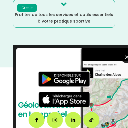

Gratuit
Profitez de tous les services et outils essentiels
à votre pratique sportive
Juillet
/
France
/
Distance Faible
/
courses
/
Course à
Pied
/
Auvergne Rhône Alpes
/
Ain