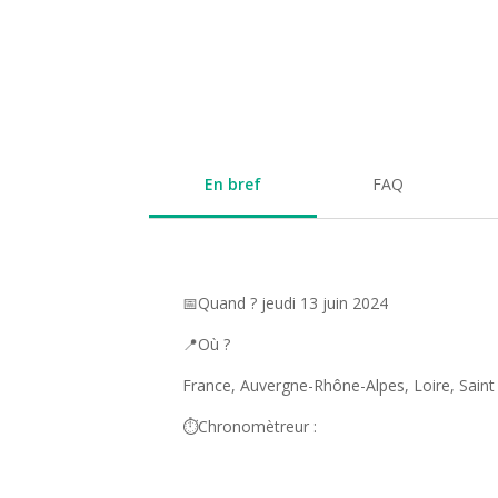
En bref
FAQ
📅Quand ? jeudi 13 juin 2024
📍Où ?
France, Auvergne-Rhône-Alpes, Loire, Saint
⏱️Chronomètreur :