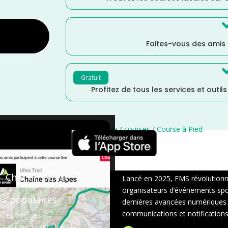
Faites-vous des amis
Gratuit
Profitez de tous les services et outil
Loire
/
Juin
/
Distance Faible
/
courses
/
Course à Pied
×
Chat en Direct
Lancé en 2025, FMS révolutionne 
organisateurs d’événements sport
es populaires
dernières avancées numériques : s
communications et notifications 
 des courses
avoir sur le suivi live FMS