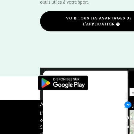
outils utiles à votre sport.
VOIR TOUS LES AVANTAGES DE
L'APPLICATION
A propos de FMS
L’application tout-en-un pour les
Pag
coureurs
Carte
Services aux organisateurs
Tout s
d’événements