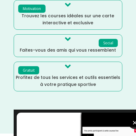

Motivation
Trouvez les courses idéales sur une carte
interactive et exclusive

Social
Faites-vous des amis qui vous ressemblent

Gratuit
Profitez de tous les services et outils essentiels
à votre pratique sportive
Loiret
/
Juin
/
France
/
Distance Faible
/
courses
/
Course à Pied
/
Centre Val-de-Loire