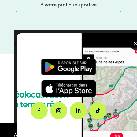
à votre pratique sportive
Trail
/
Pays de la Loire
/
Maine et Loire
/
Juillet
/
France
/
Distance Semi
/
Distance Marathon
/
courses
A propos de FMS