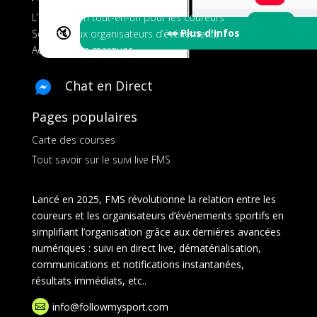
L’application tout-en-un pour les coureurs
🔇
👀 Plus d'Infos
Services aux organisateurs d’événements
Ads pour les marques
Chat en Direct
Pages populaires
Carte des courses
Tout savoir sur le suivi live FMS
Lancé en 2025, FMS révolutionne la relation entre les
coureurs et les organisateurs d’événements sportifs en
simplifiant l’organisation grâce aux dernières avancées
numériques : suivi en direct live, dématérialisation,
communications et notifications instantanées,
résultats immédiats, etc..
info@followmysport.com
