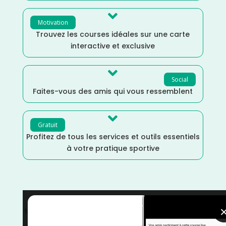

Motivation
Trouvez les courses idéales sur une carte
interactive et exclusive

Social
Faites-vous des amis qui vous ressemblent

Gratuit
Profitez de tous les services et outils essentiels
à votre pratique sportive
Mars
/
La Réunion
/
France
/
Distance Faible
/
courses
/
Course à Pied