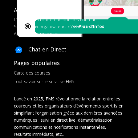
A propos de FMS
L’application tout-en-un pour les coureurs
🔇
👀 Plus d'Infos
Services aux organisateurs d’événements
Ads pour les marques
Chat en Direct
Pages populaires
Carte des courses
Tout savoir sur le suivi live FMS
Lancé en 2025, FMS révolutionne la relation entre les
coureurs et les organisateurs d’événements sportifs en
simplifiant l’organisation grâce aux dernières avancées
numériques : suivi en direct live, dématérialisation,
communications et notifications instantanées,
résultats immédiats, etc..