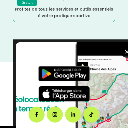
Gratuit
Profitez de tous les services et outils essentiels
à votre pratique sportive
Octobre
/
La Réunion
/
France
/
Distance Faible
/
courses
/
Course à Pied