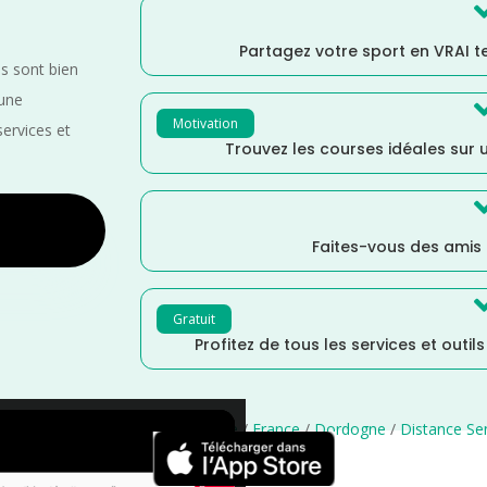
Partagez votre sport en VRAI 
es sont bien
 une
Motivation
services et
Trouvez les courses idéales sur u
Faites-vous des amis
Gratuit
Profitez de tous les services et outil
taine
/
Marche Nordique
/
Marche
/
France
/
Dordogne
/
Distance Se
×