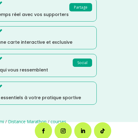

Partage
temps réel avec vos supporters

ne carte interactive et exclusive

Social
 qui vous ressemblent

s essentiels à votre pratique sportive
mi
/
Distance Marathon
/
courses