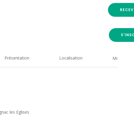
RECEV
S'INS
Présentation
Localisation
Medias
nac les Eglises