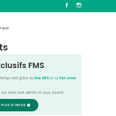
rque
ts
xclusifs FMS
 temps réel grâce au
live GPS
et sa
fan zone
; vos amis sont alertés et vous suivent.
 PLUS D'INFOS