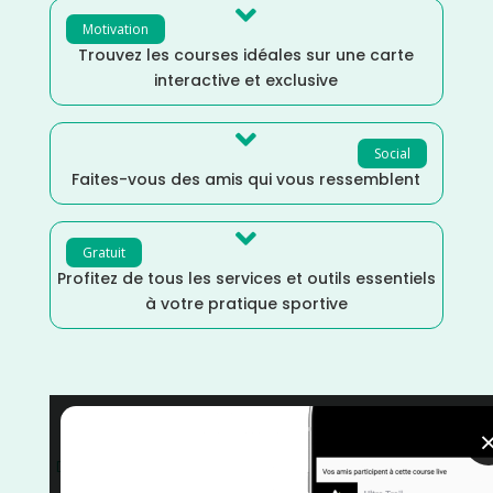

Motivation
Trouvez les courses idéales sur une carte
interactive et exclusive

Social
Faites-vous des amis qui vous ressemblent

Gratuit
Profitez de tous les services et outils essentiels
à votre pratique sportive
Pyrénées Orientales
/
Occitanie
/
Mars
/
France
/
Distance Faible
/
courses
/
Course sur Route
/
Course
à Pied