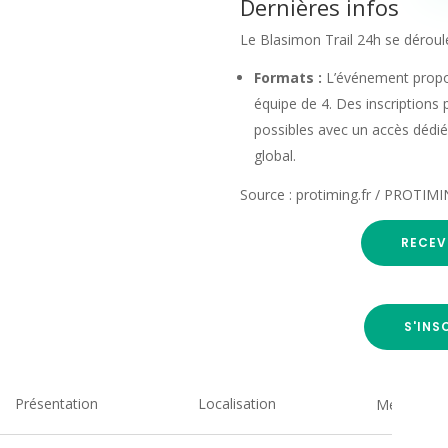
Dernières infos
Le Blasimon Trail 24h se déroul
Formats :
L’événement propos
équipe de 4. Des inscriptions
possibles avec un accès dédié
global.
Source : protiming.fr / PROTIM
RECEV
S'INS
Présentation
Localisation
Medias