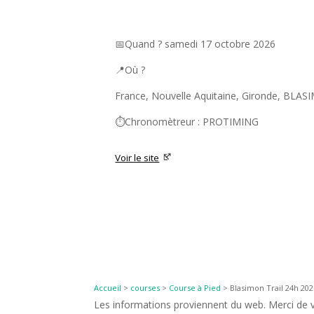
📅Quand ? samedi 17 octobre 2026
📍Où ?
France, Nouvelle Aquitaine, Gironde, BLA
⏱️Chronomètreur : PROTIMING
Voir le site
Accueil
>
courses
>
Course à Pied
>
Blasimon Trail 24h 202
Les informations proviennent du web. Merci de vé