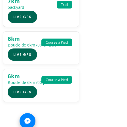
7km
Trail
backyard
LIVE GPS
6km
Course à Pied
Boucle de 6km700 en Duo
LIVE GPS
6km
Course à Pied
Boucle de 6km700 par 4
LIVE GPS