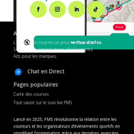
A propos de FMS
🔇
👀 Plus d'Infos
L’application tout-en-un pour les coureurs
Services aux organisateurs d’événements
Ads pour les marques
Chat en Direct
Pages populaires
Carte des courses
Tout savoir sur le suivi live FMS
Lancé en 2025, FMS révolutionne la relation entre les
coureurs et les organisateurs d’événements sportifs en
simplifiant l’organisation grâce aux dernières avancées