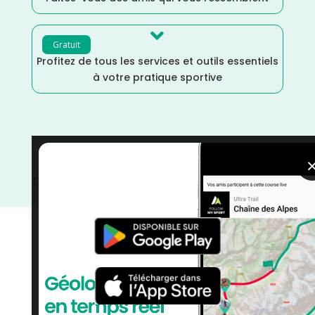

Gratuit
Profitez de tous les services et outils essentiels
à votre pratique sportive
Provence Alpes Côte d'Azur
/
Novembre
/
France
/
Distance Faible
/
courses
/
Course à Pied
/
Bouches du
Rhône