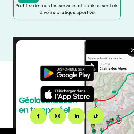
Profitez de tous les services et outils essentiels
à votre pratique sportive
Trail
/
Seine et Marne
/
Île de France
/
France
/
Distance Faible
/
courses
/
Avril