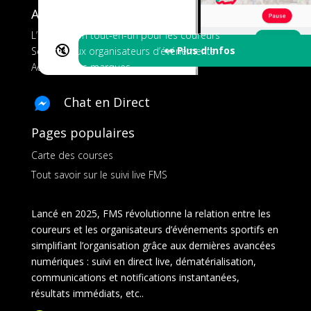
A propos de FMS
L’application tout-en-un pour les coureurs
🔇
👀 Plus d'Infos
Services aux organisateurs d’événements
Ads pour les marques
Chat en Direct
Pages populaires
Carte des courses
Tout savoir sur le suivi live FMS
Lancé en 2025, FMS révolutionne la relation entre les
coureurs et les organisateurs d’événements sportifs en
simplifiant l’organisation grâce aux dernières avancées
numériques : suivi en direct live, dématérialisation,
communications et notifications instantanées,
résultats immédiats, etc..