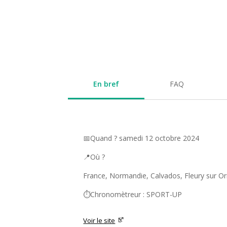
En bref
FAQ
📅Quand ? samedi 12 octobre 2024
📍Où ?
France, Normandie, Calvados, Fleury sur O
⏱️Chronomètreur : SPORT-UP
Voir le site