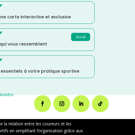

ne carte interactive et exclusive

Social
 qui vous ressemblent

s essentiels à votre pratique sportive
alvados
la relation entre les coureurs et les
ifs en simplifiant l’organisation grâce aux