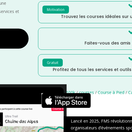
 une
Motivation
services et
Trouvez les courses idéales sur u
Faites-vous des amis
Gratuit
Profitez de tous les services et outil
e
/
Normandie
/
France
/
Distance 100k
/
courses
/
Course à Pied
/
C
×
Chat en Direct
Lancé en 2025, FMS révolutionne 
organisateurs d’événements sport