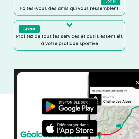
Social
Faites-vous des amis qui vous ressemblent

Gratuit
Profitez de tous les services et outils essentiels
à votre pratique sportive
Mai
/
France
/
Finistère
/
Distance Faible
/
Dénivelé
Plat
/
courses
/
Course à Pied
/
Bretagne