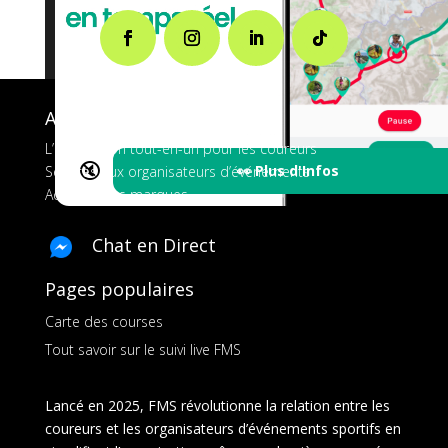
A propos de FMS
L’application tout-en-un pour les coureurs
🔇
👀 Plus d'Infos
Services aux organisateurs d’événements
Ads pour les marques
Chat en Direct
Pages populaires
Carte des courses
Tout savoir sur le suivi live FMS
Lancé en 2025, FMS révolutionne la relation entre les
coureurs et les organisateurs d’événements sportifs en