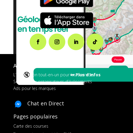
A propos de FMS
🔇
👀 Plus d'Infos
L’application tout-en-un pour les coureurs
Services aux organisateurs d’événements
Ads pour les marques
Chat en Direct
Pages populaires
Carte des courses