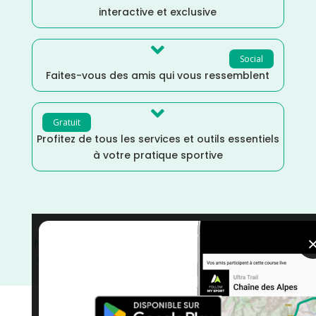
interactive et exclusive

Social
Faites-vous des amis qui vous ressemblent

Gratuit
Profitez de tous les services et outils essentiels
à votre pratique sportive
Novembre
/
Normandie
/
Marche Nordique
/
Marche
/
Manche
/
France
/
Distance Faible
/
courses
/
Course
sur Route
/
Course à Pied