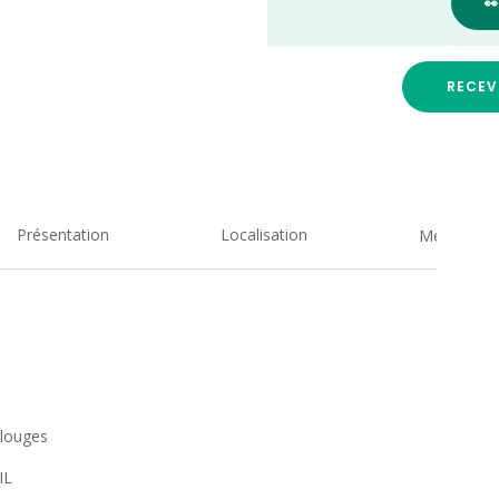

RECEV
Présentation
Localisation
Medias
ulouges
IL