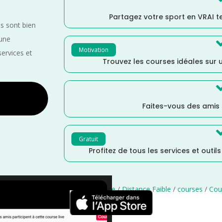
Partagez votre sport en VRAI 
es sont bien
 une
Motivation
services et
Trouvez les courses idéales sur u
Faites-vous des amis
Gratuit
Profitez de tous les services et outil
Orientales
/
Occitanie
/
Mai
/
France
/
Distance Faible
/
courses
/
Cou
×