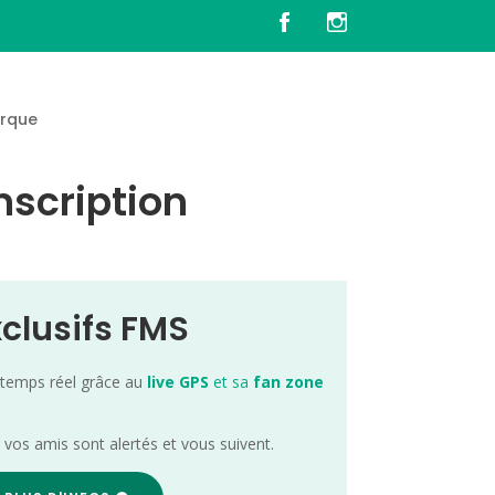
rque
nscription
xclusifs FMS
 temps réel grâce au
live GPS
et sa
fan zone
; vos amis sont alertés et vous suivent.