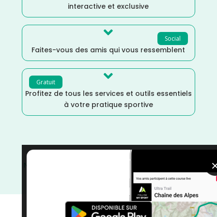
interactive et exclusive

Social
Faites-vous des amis qui vous ressemblent

Gratuit
Profitez de tous les services et outils essentiels
à votre pratique sportive
Novembre
/
Meurthe et Moselle
/
Grand Est
/
France
/
Distance Faible
/
Dénivelé Plat
/
courses
/
Course à
Pied