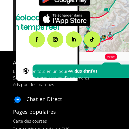
A propos de FMS
🔇
👀 Plus d'Infos
L’application tout-en-un pour les coureurs
Services aux organisateurs d’événements
Ads pour les marques
Chat en Direct
Pages populaires
Carte des courses