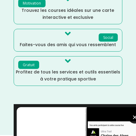
Motivation
Trouvez les courses idéales sur une carte
interactive et exclusive

Social
Faites-vous des amis qui vous ressemblent

Gratuit
Profitez de tous les services et outils essentiels
à votre pratique sportive
Novembre
/
Nouvelle Aquitaine
/
France
/
Distance
Faible
/
Dénivelé Plat
/
Dénivelé Faible
/
courses
/
Course à Pied
/
Charente Maritime