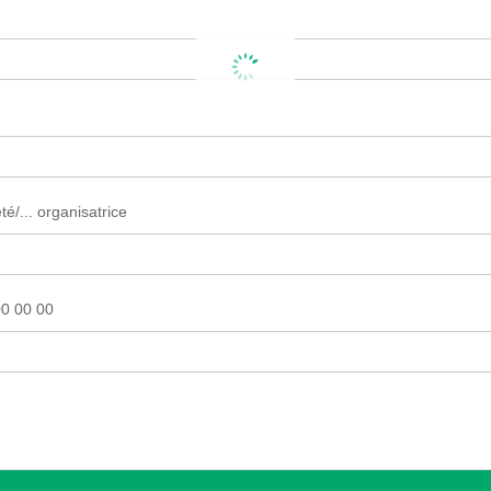
é/... organisatrice
0 00 00