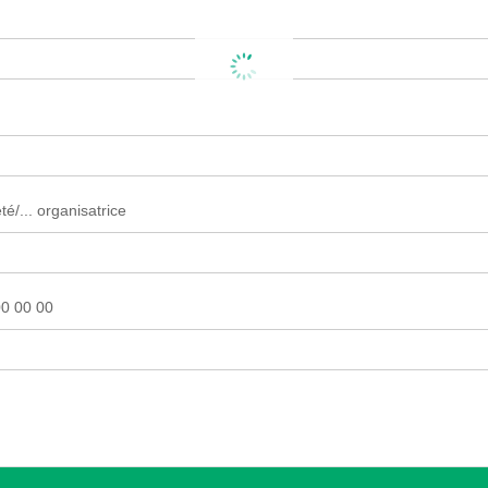
é/... organisatrice
0 00 00