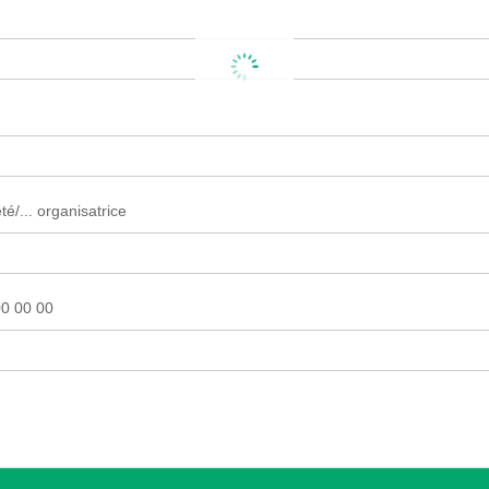
é/... organisatrice
0 00 00