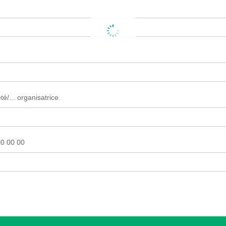
é/... organisatrice
0 00 00