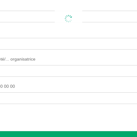
é/... organisatrice
0 00 00