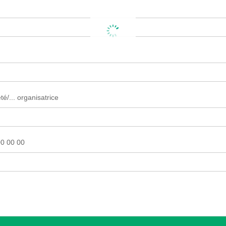
é/... organisatrice
0 00 00