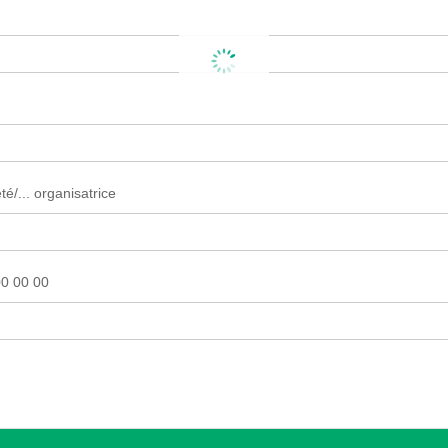
é/... organisatrice
0 00 00