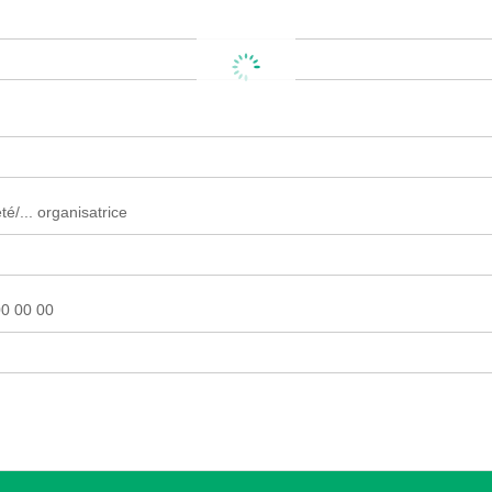
é/... organisatrice
0 00 00