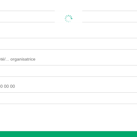
é/... organisatrice
0 00 00