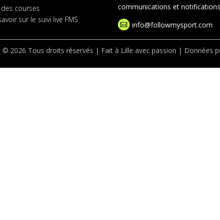
communications et notifications 
 des courses
avoir sur le suivi live FMS
info@followmysport.com

 © 2026 Tous droits réservés | Fait à Lille avec passion |
Données pe