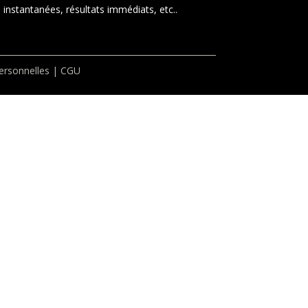
instantanées, résultats immédiats, etc..
rsonnelles
|
CGU