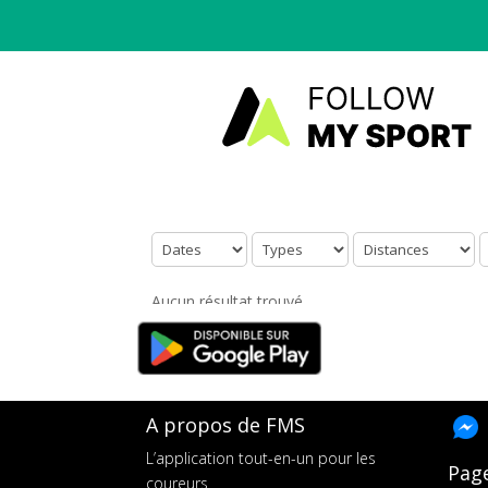
Aucun résultat trouvé.
A propos de FMS
L’application tout-en-un pour les
Pag
coureurs