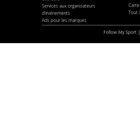
Carte
Services aux organisateurs
Tout s
d’événements
Ads pour les marques
Follow My Sport |