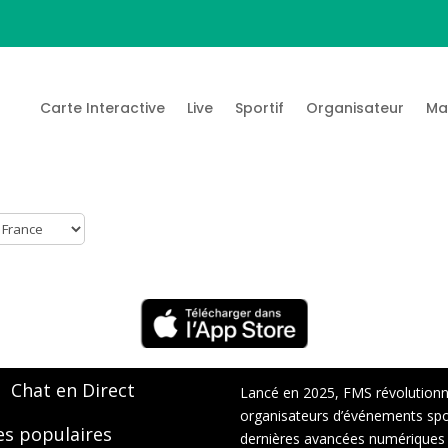
Carte Interactive
Live
Sportif
Organisateur
Ma
Chat en Direct
Lancé en 2025, FMS révolutionne 
organisateurs d’événements sport
es populaires
dernières avancées numériques : s