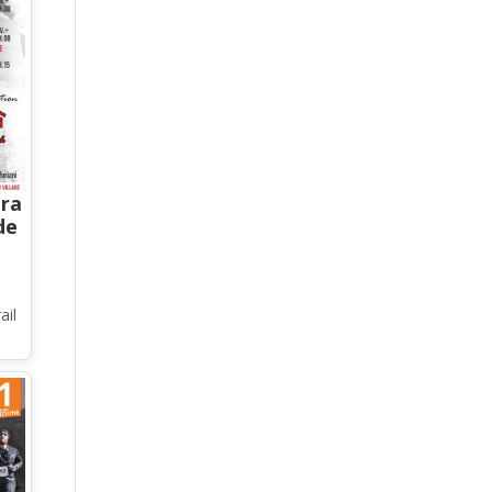
tra
de
ail