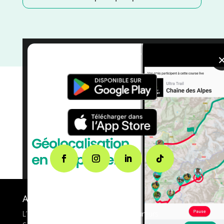
Janvier
/
courses
/
Belgique
A propos de FMS
L’application tout-en-un pour les coureurs