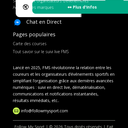
Services aux organisateurs d’événements
🔇
👀 Plus d'Infos
Ads pour les marques
Chat en Direct
Pages populaires
Carte des courses
Tout savoir sur le suivi live FMS
Lancé en 2025, FMS révolutionne la relation entre les
coureurs et les organisateurs d’événements sportifs en
simplifiant l’organisation grâce aux dernières avancées
numériques : suivi en direct live, dématérialisation,
communications et notifications instantanées,
résultats immédiats, etc..
info@followmysport.com

Follow My Sport | © 2026 Tous droits réservés | Fait