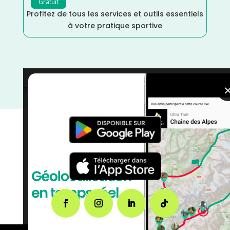
Gratuit
Profitez de tous les services et outils essentiels
à votre pratique sportive
Trail
/
Pyrénées Orientales
/
Occitanie
/
Juillet
/
France
/
Distance 100k
/
Dénivelé Montagne
/
courses