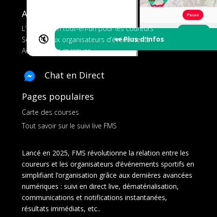
A propos de FMS
L’application tout-en-un pour les coureurs
🔇
👀 Plus d'Infos
Services aux organisateurs d’événements
Ads pour les marques
Chat en Direct
Pages populaires
Carte des courses
Tout savoir sur le suivi live FMS
Lancé en 2025, FMS révolutionne la relation entre les
coureurs et les organisateurs d’événements sportifs en
simplifiant l’organisation grâce aux dernières avancées
numériques : suivi en direct live, dématérialisation,
communications et notifications instantanées,
résultats immédiats, etc..