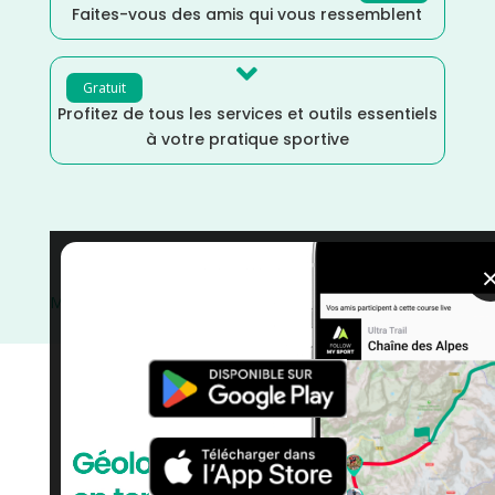
Faites-vous des amis qui vous ressemblent

Gratuit
Profitez de tous les services et outils essentiels
à votre pratique sportive
Trail
/
Mai
/
Haute Savoie
/
France
/
Distance
Marathon
/
Distance Faible
/
Distance 100M
/
Distance
100k
/
courses
/
Auvergne Rhône Alpes