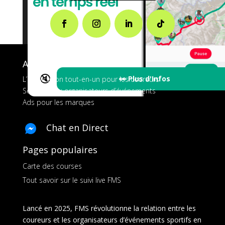
A propos de FMS
🔇
👀 Plus d'Infos
L’application tout-en-un pour les coureurs
Services aux organisateurs d’événements
Ads pour les marques
Chat en Direct
Pages populaires
Carte des courses
Tout savoir sur le suivi live FMS
Lancé en 2025, FMS révolutionne la relation entre les
coureurs et les organisateurs d’événements sportifs en