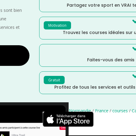
Partagez votre sport en VRAI 
es sont bien
 une
Motivation
services et
Trouvez les courses idéales sur u
Faites-vous des amis
Gratuit
Profitez de tous les services et outil
lon
/
Sports Multiples
/
Septembre
/
Normandie
/
France
/
courses
/
C
×