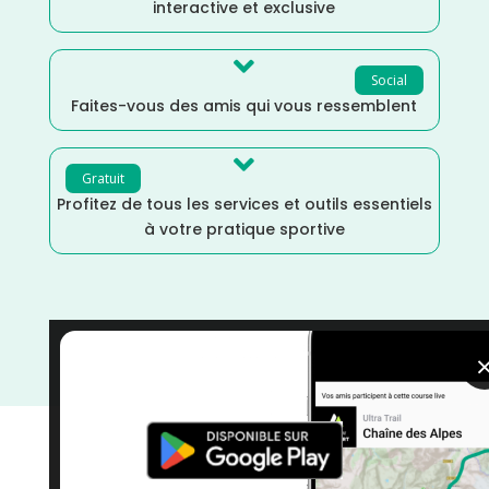
interactive et exclusive

Social
Faites-vous des amis qui vous ressemblent

Gratuit
Profitez de tous les services et outils essentiels
à votre pratique sportive
Triathlon
/
Sports Multiples
/
Septembre
/
France
/
Finistère
/
courses
/
Bretagne