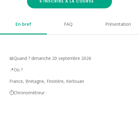
S'INSCRIRE À LA COURSE
En bref
FAQ
Présentation
📅Quand ? dimanche 20 septembre 2026
📍Où ?
France, Bretagne, Finistère, Kerlouan
⏱️Chronomètreur :