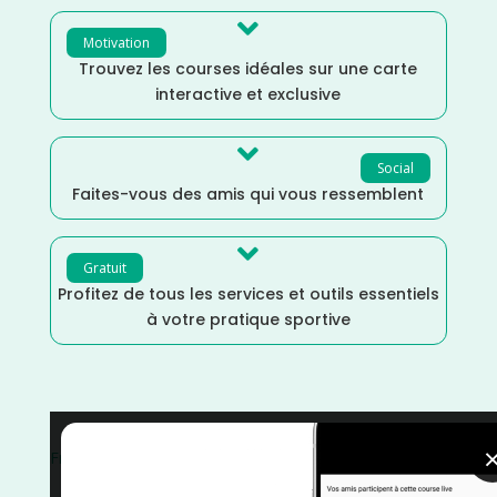

Motivation
Trouvez les courses idéales sur une carte
interactive et exclusive

Social
Faites-vous des amis qui vous ressemblent

Gratuit
Profitez de tous les services et outils essentiels
à votre pratique sportive
France
/
Distance Faible
/
Dénivelé Faible
/
Décembre
/
courses
/
Course à Pied
/
Côtes d'Armor
/
Bretagne